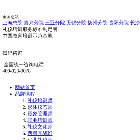
全国总站
上海总院
嘉兴分院
三亚分院
无锡分院
扬州分院
贵阳分院
长沙
礼仪培训服务标准制定者
中国教育培训示范基地
扫码咨询
全国统一咨询电话
400-023-9078
网站首页
品牌课程
礼仪培训师
形体仪态师
形象管理师
职业培训师
礼仪文化师
西餐实战班
少儿礼仪师