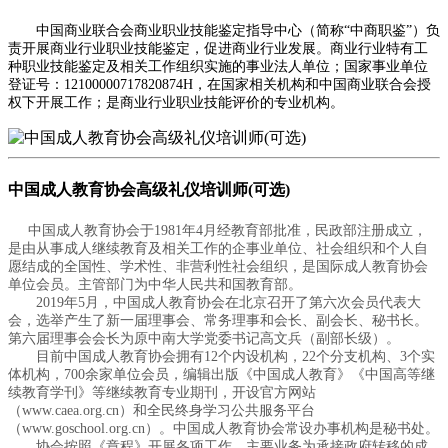
中国商业联合会商业职业技能鉴定指导中心（简称“中商职鉴”）负
责开展商业行业职业技能鉴定，促进商业行业发展。商业行业特有工
种职业技能鉴定及相关工作组织实施的事业法人单位；国家事业单位
登证号：12100000717820874H，在国家相关机构和中国商业联合会授
权下开展工作；是商业行业职业技能评价的专业机构。
中国成人教育协会高级礼仪培训师(可选)
中国成人教育协会于1981年4月经教育部批准，民政部注册成立，
是由从事成人继续教育及相关工作的企事业单位、社会组织和个人自
愿结成的全国性、学术性、非营利性社会组织，是国际成人教育协会
单位会员。主管部门为中华人民共和国教育部。
2019年5月，中国成人教育协会在北京召开了第六次会员代表大
会，选举产生了新一届理事会、常务理事和会长、副会长、秘书长。
第六届理事会会长为原中南大学党委书记高文兵（副部长级）。
目前中国成人教育协会拥有12个内设机构，22个分支机构、3个实
体机构，700余家单位会员，编辑出版《中国成人教育》《中国高等继
续教育学刊》等继续教育专业期刊，开设官方网站
（www.caea.org.cn）和全民终身学习公共服务平台
（www.goschool.org.cn）。中国成人教育协会常设办事机构是秘书处。
协会按照《章程》开展各项工作，主要业务为承接政府转移的成