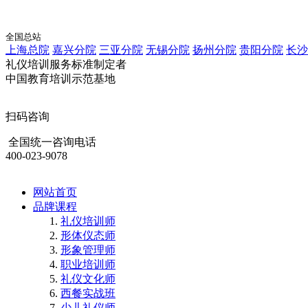
全国总站
上海总院
嘉兴分院
三亚分院
无锡分院
扬州分院
贵阳分院
长沙
礼仪培训服务标准制定者
中国教育培训示范基地
扫码咨询
全国统一咨询电话
400-023-9078
网站首页
品牌课程
礼仪培训师
形体仪态师
形象管理师
职业培训师
礼仪文化师
西餐实战班
少儿礼仪师