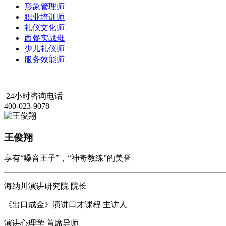
形象管理师
职业培训师
礼仪文化师
西餐实战班
少儿礼仪师
服务效能师
24小时咨询电话
400-023-9078
王俊翔
享有“嗓音王子”，“神奇教练”的美誉
海纳川演讲研究院 院长
《出口成金》演讲口才课程 主讲人
演讲心理学 首席导师